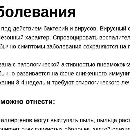
болевания
 под действием бактерий и вирусов. Вирусный 
сезонный характер. Спровоцировать воспалител
Обычно симптомы заболевания сохраняются на п
ана с патологической активностью пневмококка
бычно развивается на фоне сниженного иммуни
жении 3-4 недель и требуют этиологического ле
 можно отнести:
е аллергенов могут выступать пыль, пыльца ра
цирует отек слизистых оболочек, застой слизи