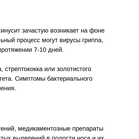
синусит зачастую возникает на фоне
ьный процесс могут вирусы гриппа,
ротяжении 7-10 дней.
, стрептококка или золотистого
тета. Симптомы бактериального
чения.
стений, медикаментозные препараты
стых выделений в полости носа и их