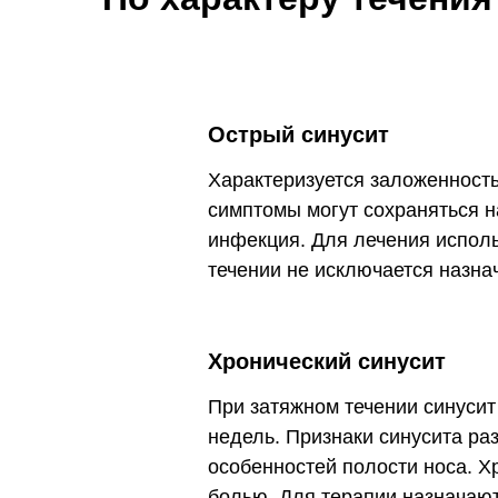
Острый синусит
Характеризуется заложенност
симптомы могут сохраняться н
инфекция. Для лечения испол
течении не исключается назна
Хронический синусит
При затяжном течении синусит
недель. Признаки синусита ра
особенностей полости носа. Х
болью. Для терапии назначаю