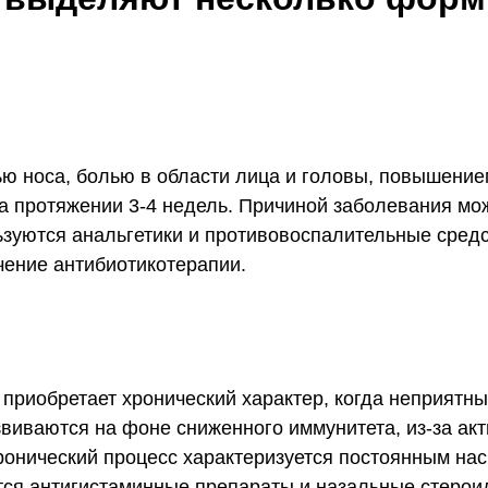
ью носа, болью в области лица и головы, повышени
а протяжении 3-4 недель. Причиной заболевания мо
ьзуются анальгетики и противовоспалительные сред
чение антибиотикотерапии.
 приобретает хронический характер, когда неприятн
звиваются на фоне сниженного иммунитета, из-за ак
ронический процесс характеризуется постоянным на
тся антигистаминные препараты и назальные стерои