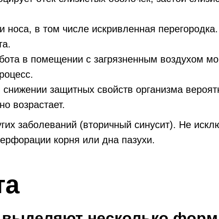
и носа, в том числе искривленная перегородка
та.
бота в помещении с загрязненным воздухом мо
роцесс.
снижении защитных свойств организма вероятн
о возрастает.
гих заболеваний (вторичный синусит). Не искл
перфорации корня или дна пазухи.
та
я выделяют несколько форм