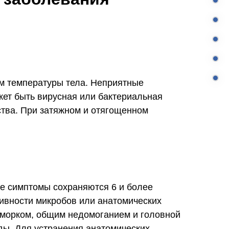
ем температуры тела. Неприятные
жет быть вирусная или бактериальная
ства. При затяжном и отягощенном
ые симптомы сохраняются 6 и более
тивности микробов или анатомических
сморком, общим недомоганием и головной
ды. Для устранения анатомических