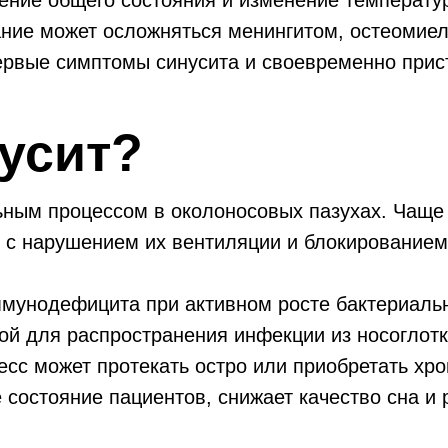
ние общего состояния и изменение температур
ние может осложняться менингитом, остеомиел
ервые симптомы синусита и своевременно прист
нусит?
ьным процессом в околоносовых пазухах. Чаще 
о с нарушением их вентиляции и блокированием
ммунодефицита при активном росте бактериаль
дой для распространения инфекции из носоглот
сс может протекать остро или приобретать хро
состояние пациентов, снижает качество сна и 